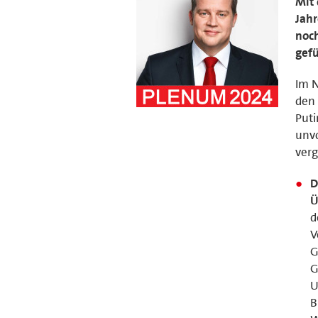
Mit 
Jahr
noch
gef
Im N
den 
Puti
unvo
verg
D
Ü
d
V
G
G
U
B