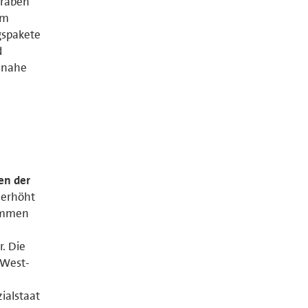
graben
um
gspakete
d
r nahe
en der
 erhöht
kommen
. Die
 West-
ialstaat