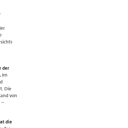
r
der
e
sichts
e der
.
Im
nd
t. Die
tand von
 –
at die