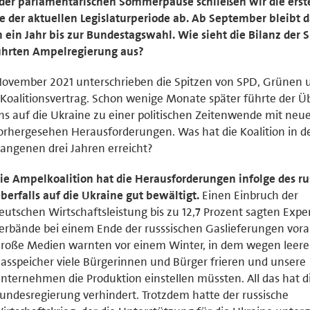
der parlamentarischen Sommerpause schließen wir die erst
e der aktuellen Legislaturperiode ab. Ab September bleibt 
 ein Jahr bis zur Bundestagswahl. Wie sieht die Bilanz der 
ührten Ampelregierung aus?
ovember 2021 unterschrieben die Spitzen von SPD, Grünen 
Koalitionsvertrag. Schon wenige Monate später führte der Üb
ns auf die Ukraine zu einer politischen Zeitenwende mit neu
rhergesehen Herausforderungen. Was hat die Koalition in d
angenen drei Jahren erreicht?
ie Ampelkoalition hat die Herausforderungen infolge des ru
berfalls auf die Ukraine gut bewältigt.
Einen Einbruch der
eutschen Wirtschaftsleistung bis zu 12,7 Prozent sagten Exp
erbände bei einem Ende der russsischen Gaslieferungen vora
roße Medien warnten vor einem Winter, in dem wegen leere
asspeicher viele Bürgerinnen und Bürger frieren und unsere
nternehmen die Produktion einstellen müssten. All das hat d
undesregierung verhindert. Trotzdem hatte der russische