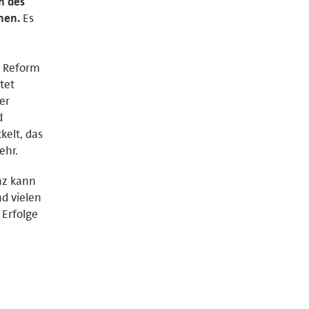
n des
nen.
Es
e Reform
tet
er
d
kelt, das
ehr.
nz kann
nd vielen
Erfolge