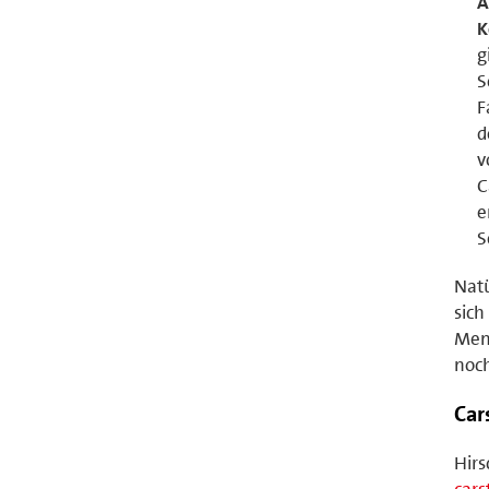
A
K
g
S
F
d
v
C
e
S
Natü
sich
Mens
noch
Car
Hirs
car