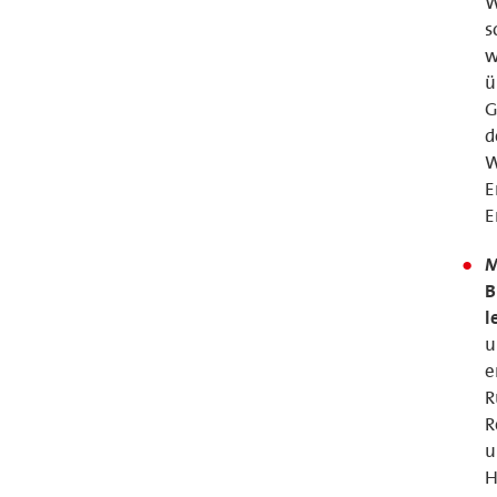
W
s
w
ü
G
d
W
E
E
M
B
l
u
e
R
R
u
H