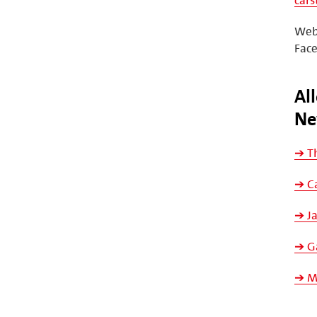
Web
Fac
Al
Ne
➔ Th
➔ Ca
➔ Ja
➔ Ga
➔ Ma