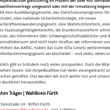
mpelkoalition gleichzeitig 64 Prozent der über 450 Vorhabe
oalitionsvertrags umgesetzt oder mit der Umsetzung begon
ibt eine Ausbildungsgarantie, das Startchancenprogramm für
chulen, eine nationale Sicherheitsstrategie, ein neues
achkräfteeinwanderungsgesetz, eine Wahlrechtsreform, ein
es Staatsangehörigkeitsrechts, die Krankenhausreform schrei
oran, das Informieren über Schwangerschaftsabbrüche und d
annabiskonsum sind nicht mehr strafbar, wir reformieren un
rhöhen das BAföG, haben das Gute-KiTa-Gesetz weiterentwic
elbstbestimmungsgesetz verabschiedet – und vieles, vieles m
rlich gibt es trotzdem noch vieles anzupacken. Doch die Bila
 sehen lassen. Die Ampelkoalition hat vieles vorangebracht u
chen geholfen. Das werden wir auch weiter tun und unsere 
 deutlicher herausstellen.
sten Träger | Wahlkreis Fürth
chenstraße 24 · 90763 Fürth
sten.traeger@bundestag.de
· 030 22777801