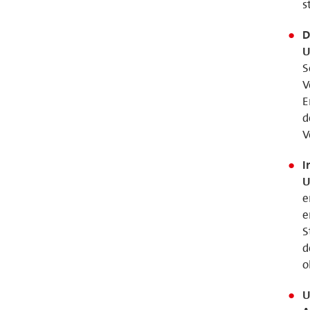
s
D
U
S
V
E
d
V
I
U
e
e
S
d
o
U