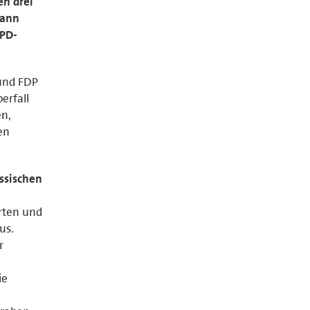
en drei
dann
SPD-
und FDP
erfall
en,
en
ssischen
erten und
us.
r
ie