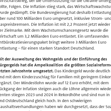
irtschaftskrieg, der die Unterstützung für die Ukraine unter
ollte, Folgen. Die Inflation stieg stark, das Wirtschaftswachst
urde gedämpft. Die Bundesregierung hat deshalb Entlastun
ber rund 100 Milliarden Euro umgesetzt, inklusive Strom- un
aspreisbremsen. Die Inflation ist mit 2,2 Prozent jetzt wiede
er Zielmarke. Mit dem Wachstumschancengesetz wurde die
irtschaft um 3,2 Milliarden Euro entlastet. Ein umfassendes
ntbürokratiesierungspaket bringt weitere 3 Milliarden Euro
ntlastung – für einen starken Standort Deutschland.
it der Ausweitung des Wohngelds und der Einführung des
ürgergelds hat die Ampelkoalition die größten Sozialreform
etzten Jahrzehnte umgesetzt.
Das Kindergeld wurde deutlich
nd mit dem Kinderzuschlag für Familien mit geringem Ein
rgänzt. Der Mindestlohn wurde auf 12 Euro erhöht, mit dem
ückgang der Infation steigen auch die Löhne allgemein wieder
enten stiegen 2023 und 2024 in Rekordhöhe und sind nun in
nd Ostdeutschland gleich hoch. In den schwierigen
aushaltsverhandlungen haben wir durchgesetzt, dass der Soz