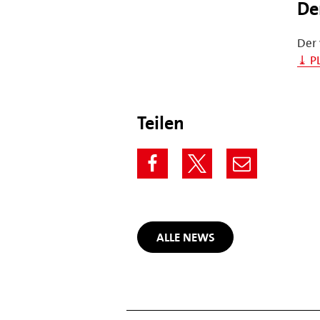
De
Der 
⤓ P
Teilen
ALLE NEWS