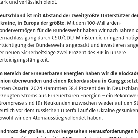
tark und verlässlich bleibt.
eutschland ist mit Abstand der zweitgrößte Unterstützer de
kraine, in Europa der größte.
Mit dem 100-Milliarden-
ondervermögen für die Bundeswehr haben wir nach Jahren 
ernachlässigung durch CSU/CDU-Minister die dringend nötig
rtüchtigung der Bundeswehr angepackt und investieren ange
er neuen Sicherheitslage zwei Prozent des BIP in unsere
erteidigungsfähigkeit.
m Bereich der Erneuerbaren Energien haben wir die Blockad
nion überwunden und einen Rekordausbau in Gang gesetzt
rsten Quartal 2024 stammten 58,4 Prozent des in Deutschla
rzeugten Stroms aus Erneuerbaren Energien – ein Rekordwer
trompreise sind für Neukunden inzwischen wieder auf den S
eutlich vor dem russischen Überfall auf die Ukraine gesunken
bwohl wir den Atomausstieg vollendet haben.
nd trotz der großen, unvorhergesehen Herausforderungen h