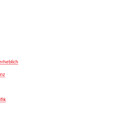
erheblich
anz
fik