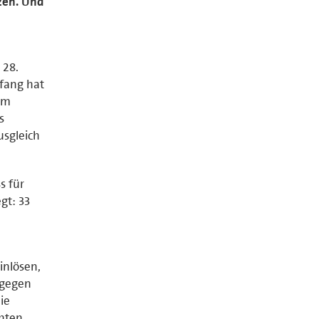
zen. Und
 28.
fang hat
em
s
usgleich
s für
gt: 33
inlösen,
 gegen
ie
hten