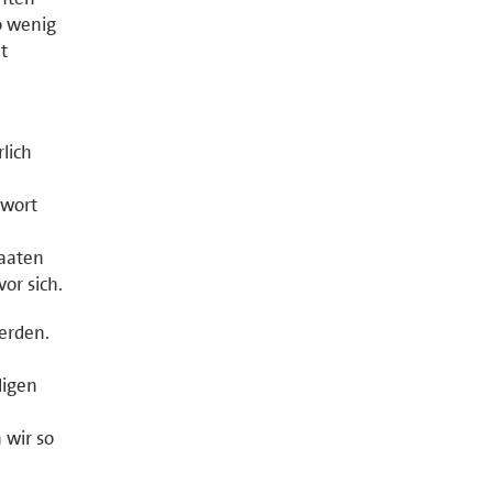
o wenig
t
lich
hwort
taaten
or sich.
erden.
ligen
 wir so