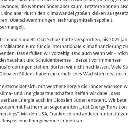
awandel, die Nehmerländer aber kaum. Letztere können als
r, sind aber durch den Klimawandel großen Risiken ausgesetz
rren, Überschwemmungen, Nahrungsmittelknappheit,
sermangel).
schland handelt. Olaf Scholz hatte versprochen, bis 2025 jähr
s Milliarden Euro für die internationale Klimafinanzierung zu
enden. Das erfüllen wir vorzeitig. Und auch wenn wir – Stic
deshaushalt und Schuldenbremse – derzeit vor immensen
usforderungen stehen, dürfen wir nicht nachlassen. Viele S
Globalen Südens haben ein erhebliches Wachstum erst noch v
t entscheidet sich, mit welcher Energie die Länder wachsen w
Klima- und Energiepartnerschaften helfen wir dabei, dass
uerbare Energie auch im Globalen Süden entsteht. Wir betei
zudem mit Partnern an sogenannten „Just Energy Transition
nerships“. Mit den USA, Frankreich und anderen unterstützen
Beispiel eine Energiewende in Vietnam.