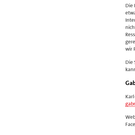
Die 
etwa
Inte
nich
Ress
gere
wir 
Die 
kan
Gab
Karl
gabr
Web
Fac