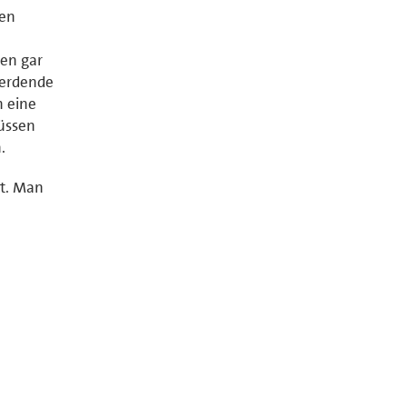
ten
gen gar
werdende
n eine
müssen
.
et. Man