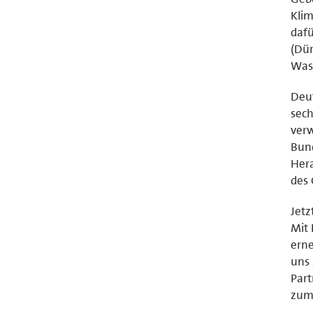
Klim
dafü
(Dü
Was
Deut
sech
verw
Bun
Hera
des 
Jetz
Mit 
erne
uns 
Part
zum 