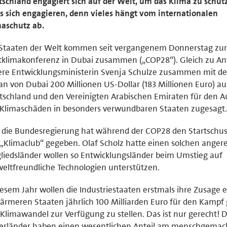
schland engagiert sich auf der Welt, um das Klima zu schüt
 sich engagieren, denn vieles hängt vom internationalen
aschutz ab.
 Staaten der Welt kommen seit vergangenem Donnerstag zur
klimakonferenz in Dubai zusammen („COP28“). Gleich zu An
ere Entwicklungsministerin Svenja Schulze zusammen mit d
an von Dubai 200 Millionen US-Dollar (183 Millionen Euro) au
schland und den Vereinigten Arabischen Emiraten für den A
Klimaschäden in besonders verwundbaren Staaten zugesagt.
die Bundesregierung hat während der COP28 den Startschus
„Klimaclub“ gegeben. Olaf Scholz hatte einen solchen angere
liedsländer wollen so Entwicklungsländer beim Umstieg auf
ltfreundliche Technologien unterstützen.
iesem Jahr wollen die Industriestaaten erstmals ihre Zusage e
ärmeren Staaten jährlich 100 Milliarden Euro für den Kampf
Klimawandel zur Verfügung zu stellen. Das ist nur gerecht! D
erländer haben einen wesentlichen Anteil am menschgemac