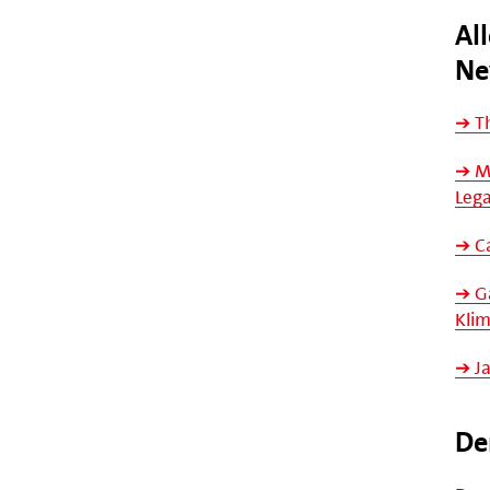
Al
Ne
➔ T
➔ Ma
Lega
➔ Ca
➔ Ga
Kli
➔ Ja
De