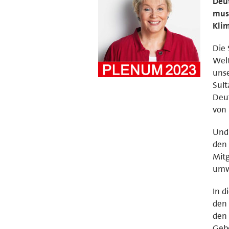
Deut
muss
Klim
Die
Welt
uns
Sult
Deut
von 
Und 
den 
Mitg
umwe
In d
den 
den 
Geb