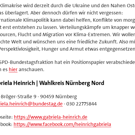
Klimakrise wird derzeit durch die Ukraine und den Nahen Os
s überlagert. Aber dennoch dürfen wir nicht vergessen:
rnationale Klimapolitik kann dabei helfen, Konflikte von mor
t erst entstehen zu lassen. Verteilungskämpfe um knapper 
ourcen, Flucht und Migration vor Klima-Extremen. Wir wolle
chte Welt und wünschen uns eine friedliche Zukunft. Also 
Perspektivlosigkeit, Hunger und Armut etwas entgegensetzen
SPD-Bundestagsfraktion hat ein Positionspapier verabschied
n es
hier
anschauen.
riela Heinrich | Wahlkreis Nürnberg Nord
-Bröger-Straße 9 · 90459 Nürnberg
iela.heinrich@bundestag.de
· 030 22775844
seite:
https://www.gabriela-heinrich.de
ebook:
https://www.facebook.com/heinrichgabriela